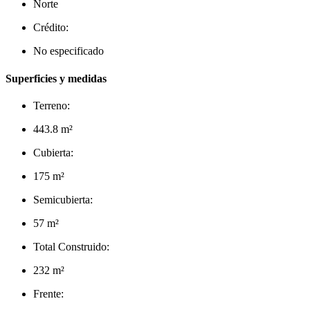
Norte
Crédito:
No especificado
Superficies y medidas
Terreno:
443.8 m²
Cubierta:
175 m²
Semicubierta:
57 m²
Total Construido:
232 m²
Frente: