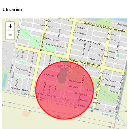
Ubicación
+
−